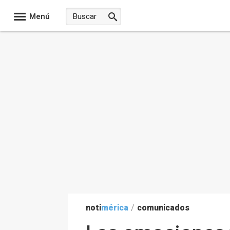
Menú
noti
mérica
/
comunicados