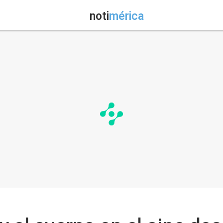
noti
mérica