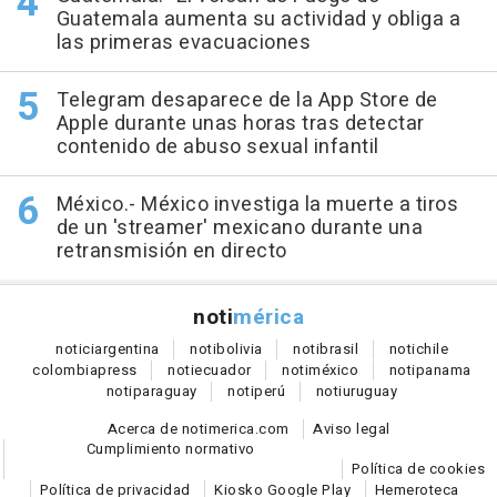
Guatemala aumenta su actividad y obliga a
las primeras evacuaciones
Telegram desaparece de la App Store de
Apple durante unas horas tras detectar
contenido de abuso sexual infantil
México.- México investiga la muerte a tiros
de un 'streamer' mexicano durante una
retransmisión en directo
noti
mérica
notici
argentina
noti
bolivia
noti
brasil
noti
chile
colombia
press
noti
ecuador
noti
méxico
noti
panama
noti
paraguay
noti
perú
noti
uruguay
Acerca de notimerica.com
Aviso legal
Cumplimiento normativo
Política de cookies
Política de privacidad
Kiosko Google Play
Hemeroteca