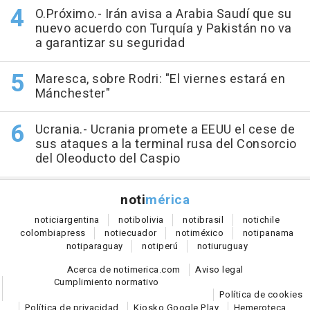
O.Próximo.- Irán avisa a Arabia Saudí que su
nuevo acuerdo con Turquía y Pakistán no va
a garantizar su seguridad
Maresca, sobre Rodri: "El viernes estará en
Mánchester"
Ucrania.- Ucrania promete a EEUU el cese de
sus ataques a la terminal rusa del Consorcio
del Oleoducto del Caspio
noti
mérica
notici
argentina
noti
bolivia
noti
brasil
noti
chile
colombia
press
noti
ecuador
noti
méxico
noti
panama
noti
paraguay
noti
perú
noti
uruguay
Acerca de notimerica.com
Aviso legal
Cumplimiento normativo
Política de cookies
Política de privacidad
Kiosko Google Play
Hemeroteca