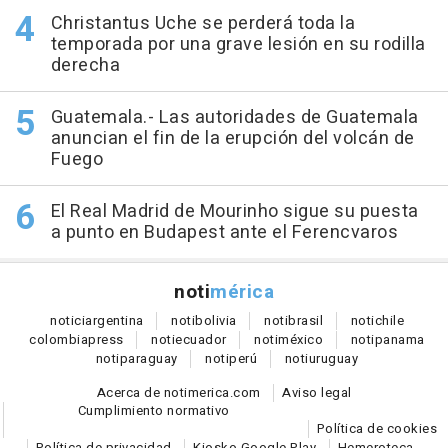
Christantus Uche se perderá toda la
temporada por una grave lesión en su rodilla
derecha
Guatemala.- Las autoridades de Guatemala
anuncian el fin de la erupción del volcán de
Fuego
El Real Madrid de Mourinho sigue su puesta
a punto en Budapest ante el Ferencvaros
noti
mérica
notici
argentina
noti
bolivia
noti
brasil
noti
chile
colombia
press
noti
ecuador
noti
méxico
noti
panama
noti
paraguay
noti
perú
noti
uruguay
Acerca de notimerica.com
Aviso legal
Cumplimiento normativo
Política de cookies
Política de privacidad
Kiosko Google Play
Hemeroteca