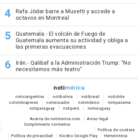
Rafa Jódar barre a Musetti y accede a
octavos en Montreal
Guatemala.- El volcán de Fuego de
Guatemala aumenta su actividad y obliga a
las primeras evacuaciones
Irán.- Qalibaf a la Administración Trump: "No
necesitamos más teatro"
noti
mérica
notici
argentina
noti
bolivia
noti
brasil
noti
chile
colombia
press
noti
ecuador
noti
méxico
noti
panama
noti
paraguay
noti
perú
noti
uruguay
Acerca de notimerica.com
Aviso legal
Cumplimiento normativo
Política de cookies
Política de privacidad
Kiosko Google Play
Hemeroteca