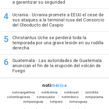
a garantizar su seguridad
Ucrania.- Ucrania promete a EEUU el cese de
sus ataques a la terminal rusa del Consorcio
del Oleoducto del Caspio
Christantus Uche se perderá toda la
temporada por una grave lesión en su rodilla
derecha
Guatemala.- Las autoridades de Guatemala
anuncian el fin de la erupción del volcán de
Fuego
noti
mérica
notici
argentina
noti
bolivia
noti
brasil
noti
chile
colombia
press
noti
ecuador
noti
méxico
noti
panama
noti
paraguay
noti
perú
noti
uruguay