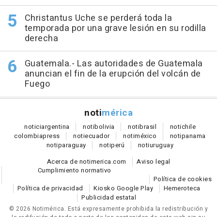
Christantus Uche se perderá toda la
temporada por una grave lesión en su rodilla
derecha
Guatemala.- Las autoridades de Guatemala
anuncian el fin de la erupción del volcán de
Fuego
noti
mérica
notici
argentina
noti
bolivia
noti
brasil
noti
chile
colombia
press
noti
ecuador
noti
méxico
noti
panama
noti
paraguay
noti
perú
noti
uruguay
Acerca de notimerica.com
Aviso legal
Cumplimiento normativo
Política de cookies
Política de privacidad
Kiosko Google Play
Hemeroteca
Publicidad estatal
© 2026 Notimérica.
Está expresamente prohibida la redistribución y