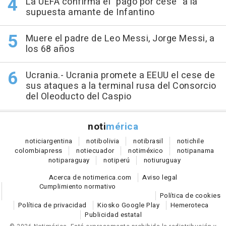
La UEFA confirma el "pago por cese" a la
supuesta amante de Infantino
Muere el padre de Leo Messi, Jorge Messi, a
los 68 años
Ucrania.- Ucrania promete a EEUU el cese de
sus ataques a la terminal rusa del Consorcio
del Oleoducto del Caspio
noti
mérica
notici
argentina
noti
bolivia
noti
brasil
noti
chile
colombia
press
noti
ecuador
noti
méxico
noti
panama
noti
paraguay
noti
perú
noti
uruguay
Acerca de notimerica.com
Aviso legal
Cumplimiento normativo
Política de cookies
Política de privacidad
Kiosko Google Play
Hemeroteca
Publicidad estatal