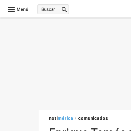
Menú
noti
mérica
/
comunicados