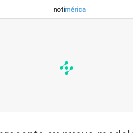
noti
mérica