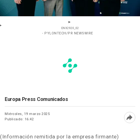
ENX2920_02
- PYLONTECH/PR NEWSWIRE
Europa Press Comunicados
Miércoles, 19 marzo 2025
Publicado: 16:42
Abri
(Información remitida por la empresa firmante)