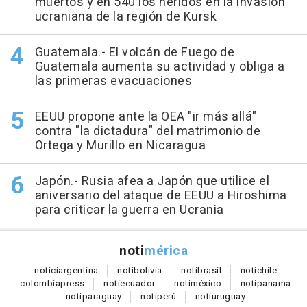
muertos y en 540 los heridos en la invasión
ucraniana de la región de Kursk
Guatemala.- El volcán de Fuego de
Guatemala aumenta su actividad y obliga a
las primeras evacuaciones
EEUU propone ante la OEA "ir más allá"
contra "la dictadura" del matrimonio de
Ortega y Murillo en Nicaragua
Japón.- Rusia afea a Japón que utilice el
aniversario del ataque de EEUU a Hiroshima
para criticar la guerra en Ucrania
noti
mérica
notici
argentina
noti
bolivia
noti
brasil
noti
chile
colombia
press
noti
ecuador
noti
méxico
noti
panama
noti
paraguay
noti
perú
noti
uruguay