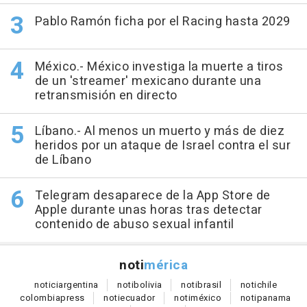
Pablo Ramón ficha por el Racing hasta 2029
México.- México investiga la muerte a tiros
de un 'streamer' mexicano durante una
retransmisión en directo
Líbano.- Al menos un muerto y más de diez
heridos por un ataque de Israel contra el sur
de Líbano
Telegram desaparece de la App Store de
Apple durante unas horas tras detectar
contenido de abuso sexual infantil
noti
mérica
notici
argentina
noti
bolivia
noti
brasil
noti
chile
colombia
press
noti
ecuador
noti
méxico
noti
panama