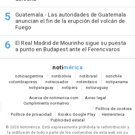
Guatemala.- Las autoridades de Guatemala
anuncian el fin de la erupción del volcán de
Fuego
El Real Madrid de Mourinho sigue su puesta
a punto en Budapest ante el Ferencvaros
noti
mérica
notici
argentina
noti
bolivia
noti
brasil
noti
chile
colombia
press
noti
ecuador
noti
méxico
noti
panama
noti
paraguay
noti
perú
noti
uruguay
Acerca de notimerica.com
Aviso legal
Cumplimiento normativo
Política de cookies
Política de privacidad
Kiosko Google Play
Hemeroteca
Publicidad estatal
© 2026 Notimérica.
Está expresamente prohibida la redistribución y
la redifusión de todo o parte de los contenidos de esta web sin su