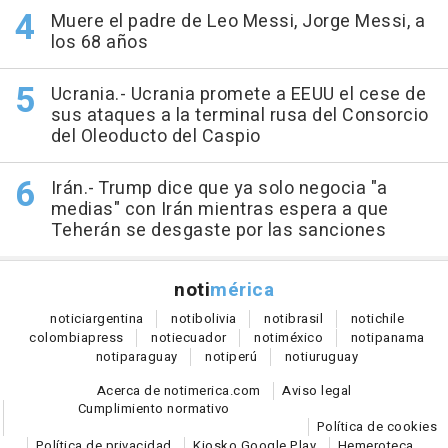
Muere el padre de Leo Messi, Jorge Messi, a
los 68 años
Ucrania.- Ucrania promete a EEUU el cese de
sus ataques a la terminal rusa del Consorcio
del Oleoducto del Caspio
Irán.- Trump dice que ya solo negocia "a
medias" con Irán mientras espera a que
Teherán se desgaste por las sanciones
noti
mérica
notici
argentina
noti
bolivia
noti
brasil
noti
chile
colombia
press
noti
ecuador
noti
méxico
noti
panama
noti
paraguay
noti
perú
noti
uruguay
Acerca de notimerica.com
Aviso legal
Cumplimiento normativo
Política de cookies
Política de privacidad
Kiosko Google Play
Hemeroteca