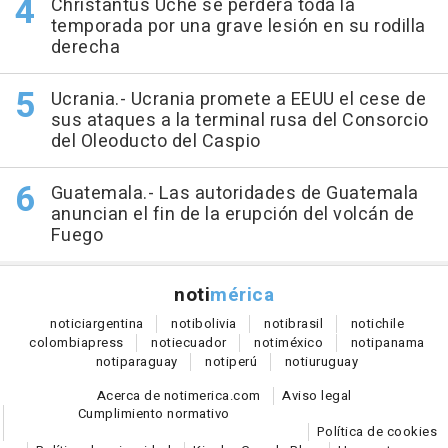
Christantus Uche se perderá toda la
temporada por una grave lesión en su rodilla
derecha
Ucrania.- Ucrania promete a EEUU el cese de
sus ataques a la terminal rusa del Consorcio
del Oleoducto del Caspio
Guatemala.- Las autoridades de Guatemala
anuncian el fin de la erupción del volcán de
Fuego
noti
mérica
notici
argentina
noti
bolivia
noti
brasil
noti
chile
colombia
press
noti
ecuador
noti
méxico
noti
panama
noti
paraguay
noti
perú
noti
uruguay
Acerca de notimerica.com
Aviso legal
Cumplimiento normativo
Política de cookies