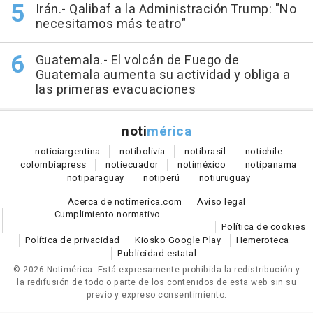
Irán.- Qalibaf a la Administración Trump: "No
necesitamos más teatro"
Guatemala.- El volcán de Fuego de
Guatemala aumenta su actividad y obliga a
las primeras evacuaciones
noti
mérica
notici
argentina
noti
bolivia
noti
brasil
noti
chile
colombia
press
noti
ecuador
noti
méxico
noti
panama
noti
paraguay
noti
perú
noti
uruguay
Acerca de notimerica.com
Aviso legal
Cumplimiento normativo
Política de cookies
Política de privacidad
Kiosko Google Play
Hemeroteca
Publicidad estatal
© 2026 Notimérica.
Está expresamente prohibida la redistribución y
la redifusión de todo o parte de los contenidos de esta web sin su
previo y expreso consentimiento.