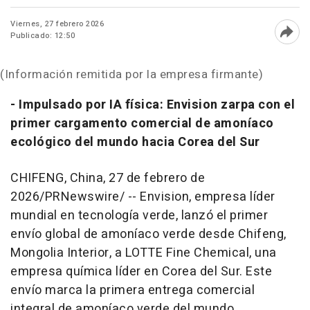
Viernes, 27 febrero 2026
Publicado: 12:50
Abri
(Información remitida por la empresa firmante)
- Impulsado por IA física: Envision zarpa con el
primer cargamento comercial de amoníaco
ecológico del mundo hacia Corea del Sur
CHIFENG, China
,
27 de febrero de
2026
/PRNewswire/ --
Envision, empresa líder
mundial en tecnología verde, lanzó el primer
envío global de amoníaco verde desde Chifeng,
Mongolia Interior, a LOTTE Fine Chemical, una
empresa química líder en Corea del Sur. Este
envío marca la primera entrega comercial
integral de amoníaco verde del mundo,