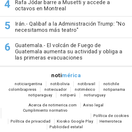
Rafa Jódar barre a Musetti y accede a
octavos en Montreal
Irán.- Qalibaf a la Administración Trump: "No
necesitamos más teatro"
Guatemala.- El volcán de Fuego de
Guatemala aumenta su actividad y obliga a
las primeras evacuaciones
noti
mérica
notici
argentina
noti
bolivia
noti
brasil
noti
chile
colombia
press
noti
ecuador
noti
méxico
noti
panama
noti
paraguay
noti
perú
noti
uruguay
Acerca de notimerica.com
Aviso legal
Cumplimiento normativo
Política de cookies
Política de privacidad
Kiosko Google Play
Hemeroteca
Publicidad estatal