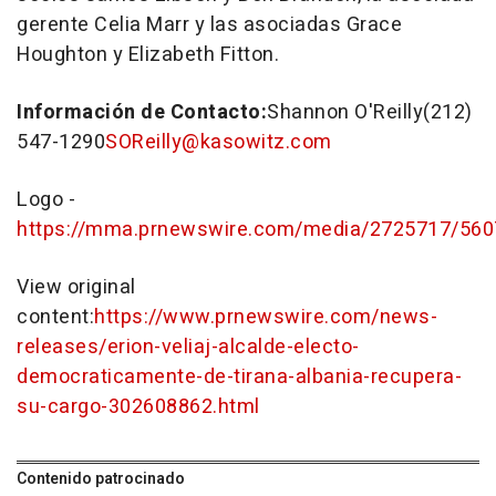
gerente
Celia Marr
y las asociadas
Grace
Houghton
y
Elizabeth Fitton
.
Información de Contacto:
Shannon O'Reilly
(212)
547-1290
SOReilly@kasowitz.com
Logo -
https://mma.prnewswire.com/media/2725717/56
View original
content:
https://www.prnewswire.com/news-
releases/erion-veliaj-alcalde-electo-
democraticamente-de-tirana-albania-recupera-
su-cargo-302608862.html
Contenido patrocinado