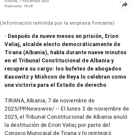
Viernes, 7 noviembre 2025
Publicado: 18:08
Abri
(Información remitida por la empresa firmante)
-
Después de nueve meses en prisión,
Erion
Veliaj
, alcalde electo democráticamente de
Tirana (
Albania
), habla durante nueve minutos
en el Tribunal Constitucional de
Albania
y
recupera su cargo: los bufetes de abogados
Kasowitz y Mishcon de Reya lo celebran como
una victoria para el Estado de derecho
TIRANA,
Albania
,
7 de noviembre de
2025
/PRNewswire/ --
El lunes 3 de noviembre de
2025, el Tribunal Constitucional de
Albania
anuló
la destitución de
Erion Veliaj
por parte del
Consejo Municipal de Tirana y lo reintegró