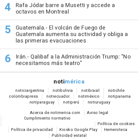
Rafa Jódar barre a Musetti y accede a
octavos en Montreal
Guatemala.- El volcán de Fuego de
Guatemala aumenta su actividad y obliga a
las primeras evacuaciones
Irán.- Qalibaf a la Administración Trump: "No
necesitamos más teatro"
noti
mérica
notici
argentina
noti
bolivia
noti
brasil
noti
chile
colombia
press
noti
ecuador
noti
méxico
noti
panama
noti
paraguay
noti
perú
noti
uruguay
Acerca de notimerica.com
Aviso legal
Cumplimiento normativo
Política de cookies
Política de privacidad
Kiosko Google Play
Hemeroteca
Publicidad estatal