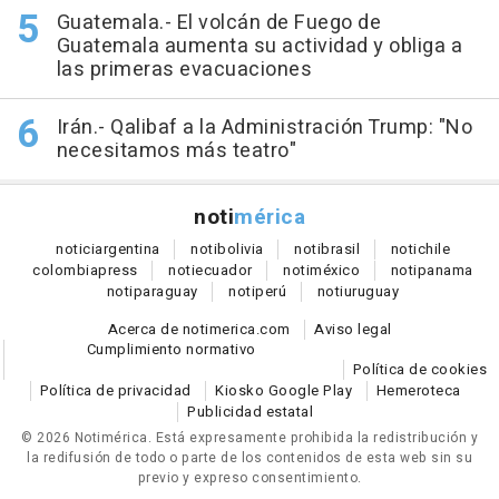
Guatemala.- El volcán de Fuego de
Guatemala aumenta su actividad y obliga a
las primeras evacuaciones
Irán.- Qalibaf a la Administración Trump: "No
necesitamos más teatro"
noti
mérica
notici
argentina
noti
bolivia
noti
brasil
noti
chile
colombia
press
noti
ecuador
noti
méxico
noti
panama
noti
paraguay
noti
perú
noti
uruguay
Acerca de notimerica.com
Aviso legal
Cumplimiento normativo
Política de cookies
Política de privacidad
Kiosko Google Play
Hemeroteca
Publicidad estatal
© 2026 Notimérica.
Está expresamente prohibida la redistribución y
la redifusión de todo o parte de los contenidos de esta web sin su
previo y expreso consentimiento.