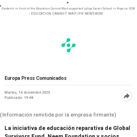
Students in front of the Education Cannot Wait-supported Lafiya Sarari School in Nigeria. ECW
- EDUCATION CANNOT WAIT/PR NEWSWIRE
Europa Press Comunicados
Martes, 16 diciembre 2025
Publicado: 19:48
Abri
(Información remitida por la empresa firmante)
La iniciativa de educación reparativa de Global
Survivors Fund, Neem Foundation y socios