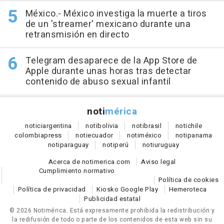
México.- México investiga la muerte a tiros
de un 'streamer' mexicano durante una
retransmisión en directo
Telegram desaparece de la App Store de
Apple durante unas horas tras detectar
contenido de abuso sexual infantil
noti
mérica
notici
argentina
noti
bolivia
noti
brasil
noti
chile
colombia
press
noti
ecuador
noti
méxico
noti
panama
noti
paraguay
noti
perú
noti
uruguay
Acerca de notimerica.com
Aviso legal
Cumplimiento normativo
Política de cookies
Política de privacidad
Kiosko Google Play
Hemeroteca
Publicidad estatal
© 2026 Notimérica.
Está expresamente prohibida la redistribución y
la redifusión de todo o parte de los contenidos de esta web sin su