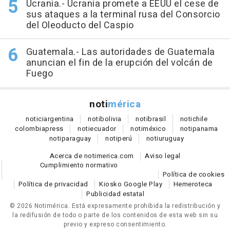
Ucrania.- Ucrania promete a EEUU el cese de
sus ataques a la terminal rusa del Consorcio
del Oleoducto del Caspio
Guatemala.- Las autoridades de Guatemala
anuncian el fin de la erupción del volcán de
Fuego
noti
mérica
notici
argentina
noti
bolivia
noti
brasil
noti
chile
colombia
press
noti
ecuador
noti
méxico
noti
panama
noti
paraguay
noti
perú
noti
uruguay
Acerca de notimerica.com
Aviso legal
Cumplimiento normativo
Política de cookies
Política de privacidad
Kiosko Google Play
Hemeroteca
Publicidad estatal
© 2026 Notimérica.
Está expresamente prohibida la redistribución y
la redifusión de todo o parte de los contenidos de esta web sin su
previo y expreso consentimiento.