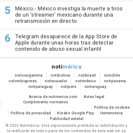
México.- México investiga la muerte a tiros
de un 'streamer' mexicano durante una
retransmisión en directo
Telegram desaparece de la App Store de
Apple durante unas horas tras detectar
contenido de abuso sexual infantil
noti
mérica
notici
argentina
noti
bolivia
noti
brasil
noti
chile
colombia
press
noti
ecuador
noti
méxico
noti
panama
noti
paraguay
noti
perú
noti
uruguay
Acerca de notimerica.com
Aviso legal
Cumplimiento normativo
Política de cookies
Política de privacidad
Kiosko Google Play
Hemeroteca
Publicidad estatal
© 2026 Notimérica.
Está expresamente prohibida la redistribución y
la redifusión de todo o parte de los contenidos de esta web sin su