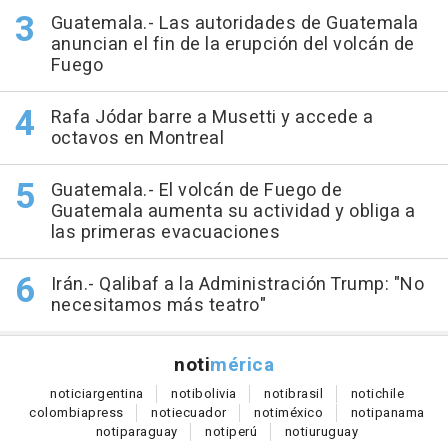
Guatemala.- Las autoridades de Guatemala
anuncian el fin de la erupción del volcán de
Fuego
Rafa Jódar barre a Musetti y accede a
octavos en Montreal
Guatemala.- El volcán de Fuego de
Guatemala aumenta su actividad y obliga a
las primeras evacuaciones
Irán.- Qalibaf a la Administración Trump: "No
necesitamos más teatro"
noti
mérica
notici
argentina
noti
bolivia
noti
brasil
noti
chile
colombia
press
noti
ecuador
noti
méxico
noti
panama
noti
paraguay
noti
perú
noti
uruguay