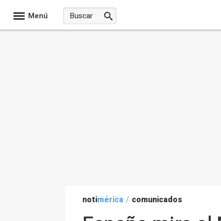
Menú
noti
mérica
/
comunicados