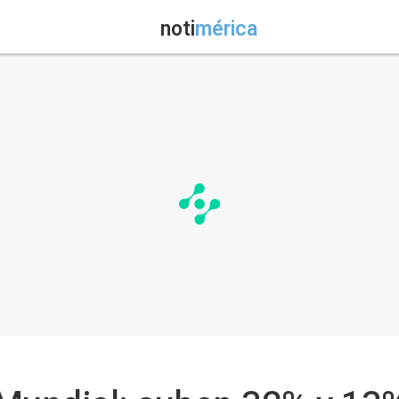
noti
mérica