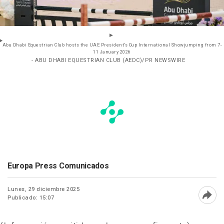
Abu Dhabi Equestrian Club hosts the UAE President’s Cup International Showjumping from 7-
11 January 2026
- ABU DHABI EQUESTRIAN CLUB (AEDC)/PR NEWSWIRE
Europa Press Comunicados
Lunes, 29 diciembre 2025
Publicado: 15:07
Abri