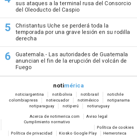
sus ataques a la terminal rusa del Consorcio
del Oleoducto del Caspio
Christantus Uche se perderá toda la
temporada por una grave lesión en su rodilla
derecha
Guatemala.- Las autoridades de Guatemala
anuncian el fin de la erupción del volcán de
Fuego
noti
mérica
notici
argentina
noti
bolivia
noti
brasil
noti
chile
colombia
press
noti
ecuador
noti
méxico
noti
panama
noti
paraguay
noti
perú
noti
uruguay
Acerca de notimerica.com
Aviso legal
Cumplimiento normativo
Política de cookies
Política de privacidad
Kiosko Google Play
Hemeroteca