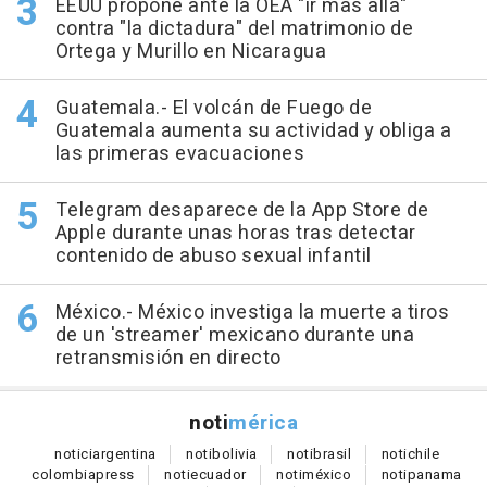
EEUU propone ante la OEA "ir más allá"
contra "la dictadura" del matrimonio de
Ortega y Murillo en Nicaragua
Guatemala.- El volcán de Fuego de
Guatemala aumenta su actividad y obliga a
las primeras evacuaciones
Telegram desaparece de la App Store de
Apple durante unas horas tras detectar
contenido de abuso sexual infantil
México.- México investiga la muerte a tiros
de un 'streamer' mexicano durante una
retransmisión en directo
noti
mérica
notici
argentina
noti
bolivia
noti
brasil
noti
chile
colombia
press
noti
ecuador
noti
méxico
noti
panama