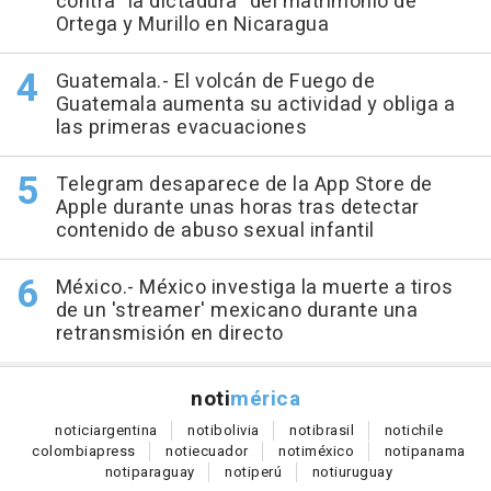
contra "la dictadura" del matrimonio de
Ortega y Murillo en Nicaragua
Guatemala.- El volcán de Fuego de
Guatemala aumenta su actividad y obliga a
las primeras evacuaciones
Telegram desaparece de la App Store de
Apple durante unas horas tras detectar
contenido de abuso sexual infantil
México.- México investiga la muerte a tiros
de un 'streamer' mexicano durante una
retransmisión en directo
noti
mérica
notici
argentina
noti
bolivia
noti
brasil
noti
chile
colombia
press
noti
ecuador
noti
méxico
noti
panama
noti
paraguay
noti
perú
noti
uruguay