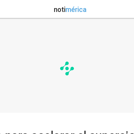
noti
mérica