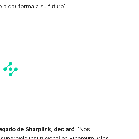
a dar forma a su futuro".
gado de Sharplink, declaró
: "Nos
uperciclo institucional en Ethereum, y los