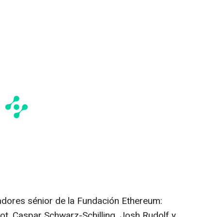
adores sénior de la Fundación Ethereum:
t, Caspar Schwarz-Schilling, Josh Rudolf y