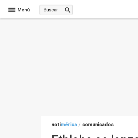
Menú
noti
mérica
/
comunicados