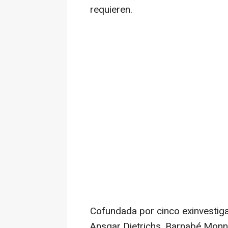
requieren.
Cofundada por cinco exinvestig
Ansgar Dietrichs, Barnabé Monno