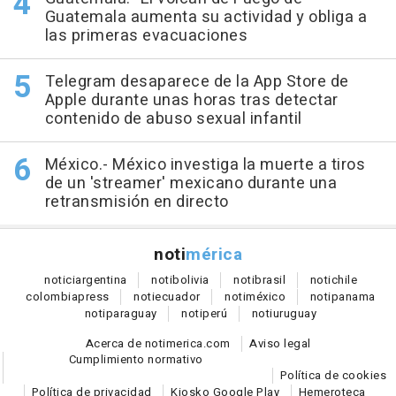
Guatemala aumenta su actividad y obliga a
las primeras evacuaciones
Telegram desaparece de la App Store de
Apple durante unas horas tras detectar
contenido de abuso sexual infantil
México.- México investiga la muerte a tiros
de un 'streamer' mexicano durante una
retransmisión en directo
noti
mérica
notici
argentina
noti
bolivia
noti
brasil
noti
chile
colombia
press
noti
ecuador
noti
méxico
noti
panama
noti
paraguay
noti
perú
noti
uruguay
Acerca de notimerica.com
Aviso legal
Cumplimiento normativo
Política de cookies
Política de privacidad
Kiosko Google Play
Hemeroteca