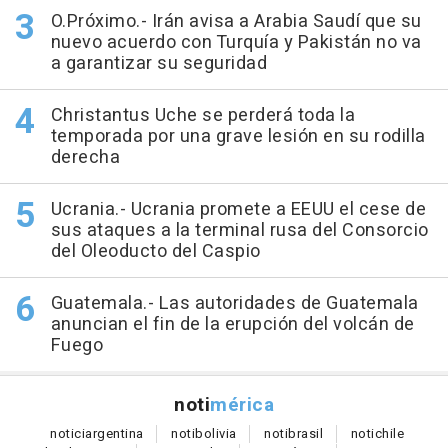
O.Próximo.- Irán avisa a Arabia Saudí que su
nuevo acuerdo con Turquía y Pakistán no va
a garantizar su seguridad
Christantus Uche se perderá toda la
temporada por una grave lesión en su rodilla
derecha
Ucrania.- Ucrania promete a EEUU el cese de
sus ataques a la terminal rusa del Consorcio
del Oleoducto del Caspio
Guatemala.- Las autoridades de Guatemala
anuncian el fin de la erupción del volcán de
Fuego
noti
mérica
notici
argentina
noti
bolivia
noti
brasil
noti
chile