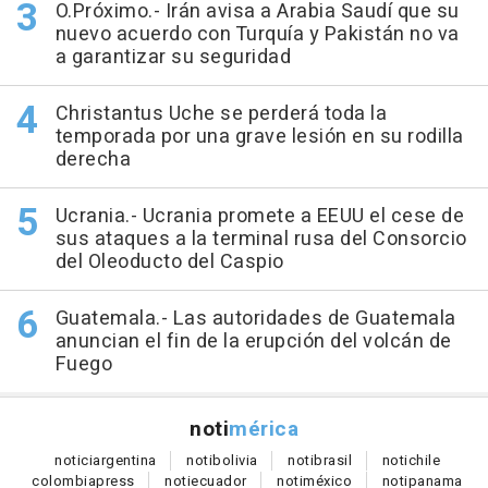
O.Próximo.- Irán avisa a Arabia Saudí que su
nuevo acuerdo con Turquía y Pakistán no va
a garantizar su seguridad
Christantus Uche se perderá toda la
temporada por una grave lesión en su rodilla
derecha
Ucrania.- Ucrania promete a EEUU el cese de
sus ataques a la terminal rusa del Consorcio
del Oleoducto del Caspio
Guatemala.- Las autoridades de Guatemala
anuncian el fin de la erupción del volcán de
Fuego
noti
mérica
notici
argentina
noti
bolivia
noti
brasil
noti
chile
colombia
press
noti
ecuador
noti
méxico
noti
panama