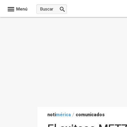
Menú
noti
mérica
/
comunicados