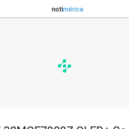
noti
mérica