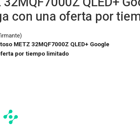
TZ 32MQF7000Z QLED+ Go
rga con una oferta por tie
firmante)
 exitoso METZ 32MQF7000Z QLED+ Google
oferta por tiempo limitado