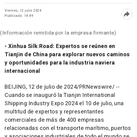
Viernes, 12 julio 2024
Publicado: 14:49
Abri
(Información remitida por la empresa firmante)
- Xinhua Silk Road: Expertos se reúnen en
Tianjin
de
China
para explorar nuevos caminos
y oportunidades para la industria naviera
internacional
BEIJING
,
12 de julio de 2024
/PRNewswire/ --
Cuando se inauguró la Tianjin International
Shipping Industry Expo 2024 el 10 de julio, una
multitud de expertos y representantes
comerciales de más de 400 empresas
relacionadas con el transporte marítimo, puertos
y asociaciones industriales de todo el mundo se