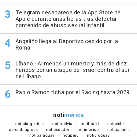
Telegram desaparece de la App Store de
Apple durante unas horas tras detectar
contenido de abuso sexual infantil
Angeliño llega al Deportivo cedido por la
Roma
Líbano.- Al menos un muerto y más de diez
heridos por un ataque de Israel contra el sur
de Líbano
Pablo Ramón ficha por el Racing hasta 2029
noti
mérica
notici
argentina
noti
bolivia
noti
brasil
noti
chile
colombia
press
noti
ecuador
noti
méxico
noti
panama
noti
paraguay
noti
perú
noti
uruguay