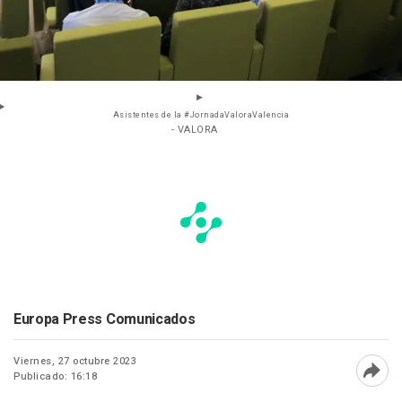
Asistentes de la #JornadaValoraValencia
- VALORA
Europa Press Comunicados
Viernes, 27 octubre 2023
Publicado: 16:18
Abri