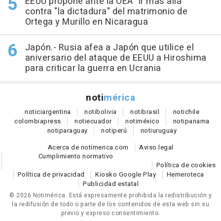
EEUU propone ante la OEA "ir más allá"
contra "la dictadura" del matrimonio de
Ortega y Murillo en Nicaragua
Japón.- Rusia afea a Japón que utilice el
aniversario del ataque de EEUU a Hiroshima
para criticar la guerra en Ucrania
noti
mérica
notici
argentina
noti
bolivia
noti
brasil
noti
chile
colombia
press
noti
ecuador
noti
méxico
noti
panama
noti
paraguay
noti
perú
noti
uruguay
Acerca de notimerica.com
Aviso legal
Cumplimiento normativo
Política de cookies
Política de privacidad
Kiosko Google Play
Hemeroteca
Publicidad estatal
© 2026 Notimérica.
Está expresamente prohibida la redistribución y
la redifusión de todo o parte de los contenidos de esta web sin su
previo y expreso consentimiento.