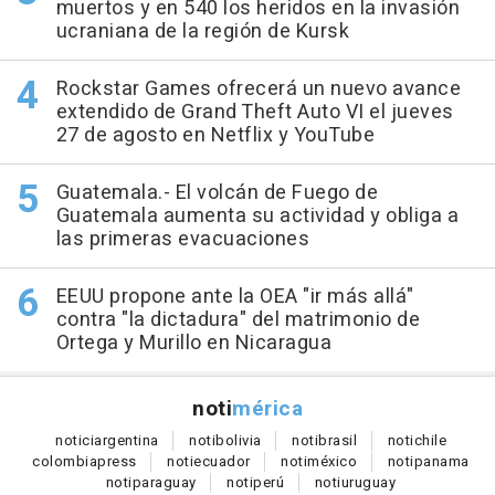
muertos y en 540 los heridos en la invasión
ucraniana de la región de Kursk
Rockstar Games ofrecerá un nuevo avance
extendido de Grand Theft Auto VI el jueves
27 de agosto en Netflix y YouTube
Guatemala.- El volcán de Fuego de
Guatemala aumenta su actividad y obliga a
las primeras evacuaciones
EEUU propone ante la OEA "ir más allá"
contra "la dictadura" del matrimonio de
Ortega y Murillo en Nicaragua
noti
mérica
notici
argentina
noti
bolivia
noti
brasil
noti
chile
colombia
press
noti
ecuador
noti
méxico
noti
panama
noti
paraguay
noti
perú
noti
uruguay