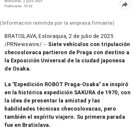
Miércoles, 2 julio 2025
Publicado: 10:02
Abri
(Información remitida por la empresa firmante)
BRATISLAVA
, Eslovaquia
,
2 de julio de 2025
/PRNewswire/ --
Siete vehículos con tripulación
checoslovaca partieron de Praga con destino a
la Exposición Universal de la ciudad japonesa
de
Osaka
.
La "Expedición ROBOT Praga-Osaka" se inspiró
en la histórica expedición
SAKURA de
1970, con
la idea de presentar la amistad y las
habilidades técnicas checoslovacas, pero
también el espíritu viajero. Su primera parada
fue en
Bratislava
.