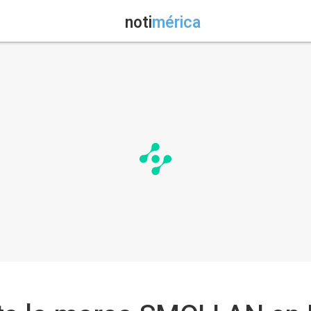
noti
mérica