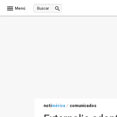
Menú
noti
mérica
/
comunicados