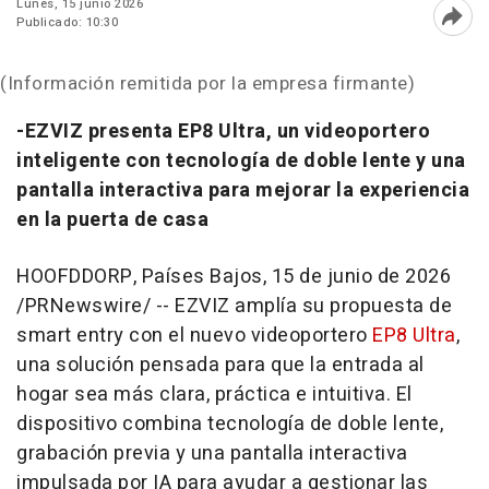
Lunes, 15 junio 2026
Publicado: 10:30
Abri
(Información remitida por la empresa firmante)
-EZVIZ presenta EP8 Ultra, un videoportero
inteligente con tecnología de doble lente y una
pantalla interactiva para mejorar la experiencia
en la puerta de casa
HOOFDDORP, Países Bajos
,
15 de junio de 2026
/PRNewswire/ -- EZVIZ amplía su propuesta de
smart entry con el nuevo videoportero
EP8 Ultra
,
una solución pensada para que la entrada al
hogar sea más clara, práctica e intuitiva. El
dispositivo combina tecnología de doble lente,
grabación previa y una pantalla interactiva
impulsada por IA para ayudar a gestionar las