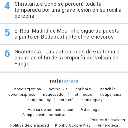
Christantus Uche se perderá toda la
temporada por una grave lesión en su rodilla
derecha
El Real Madrid de Mourinho sigue su puesta
a punto en Budapest ante el Ferencvaros
Guatemala.- Las autoridades de Guatemala
anuncian el fin de la erupción del volcán de
Fuego
noti
mérica
notici
argentina
noti
bolivia
noti
brasil
noti
chile
colombia
press
noti
ecuador
noti
méxico
noti
panama
noti
paraguay
noti
perú
noti
uruguay
Acerca de notimerica.com
Aviso legal
Cumplimiento normativo
Política de cookies
Política de privacidad
Kiosko Google Play
Hemeroteca