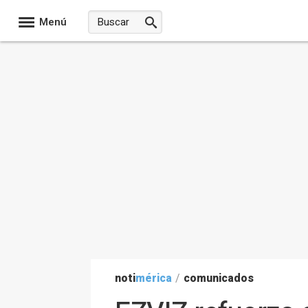
Menú
noti
mérica
/
comunicados