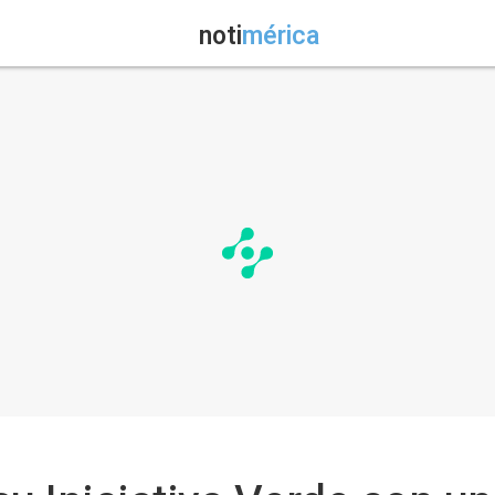
noti
mérica