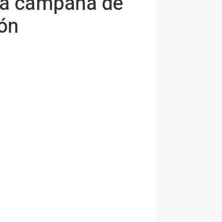
una campaña de
ión