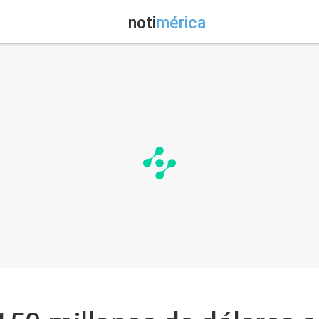
noti
mérica