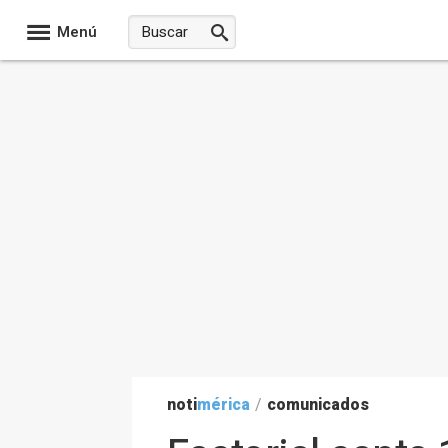
Menú
noti
mérica
/
comunicados