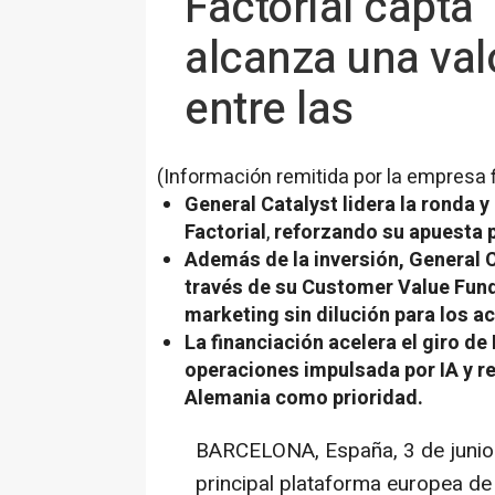
Factorial capta
alcanza una val
entre las
(Información remitida por la empresa 
General Catalyst lidera la ronda y
Factorial
,
reforzando su apuesta p
Además de la inversión, General C
través de su
Customer Value Fun
marketing
sin dilución para los a
La financiación acelera el giro de
operaciones impulsada por IA y r
Alemania como prioridad.
BARCELONA, España
,
3 de juni
principal plataforma europea de