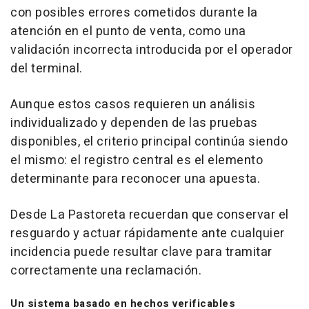
con posibles errores cometidos durante la
atención en el punto de venta, como una
validación incorrecta introducida por el operador
del terminal.
Aunque estos casos requieren un análisis
individualizado y dependen de las pruebas
disponibles, el criterio principal continúa siendo
el mismo: el registro central es el elemento
determinante para reconocer una apuesta.
Desde La Pastoreta recuerdan que conservar el
resguardo y actuar rápidamente ante cualquier
incidencia puede resultar clave para tramitar
correctamente una reclamación.
Un sistema basado en hechos verificables