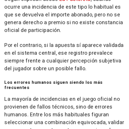
ocurre una incidencia de este tipo lo habitual es
que se devuelva el importe abonado, pero no se
genera derecho a premio si no existe constancia
oficial de participación.
Por el contrario, si la apuesta sí aparece validada
en el sistema central, ese registro prevalece
siempre frente a cualquier percepción subjetiva
del jugador sobre un posible fallo.
Los errores humanos siguen siendo los más
frecuentes
La mayoría de incidencias en el juego oficial no
provienen de fallos técnicos, sino de errores
humanos. Entre los más habituales figuran
seleccionar una combinación equivocada, validar