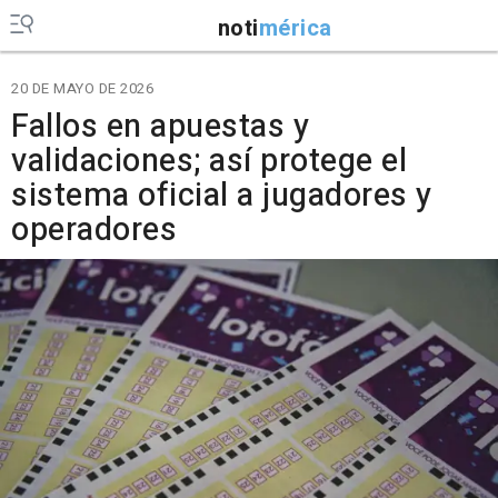
noti
mérica
20 DE MAYO DE 2026
Fallos en apuestas y
validaciones; así protege el
sistema oficial a jugadores y
operadores