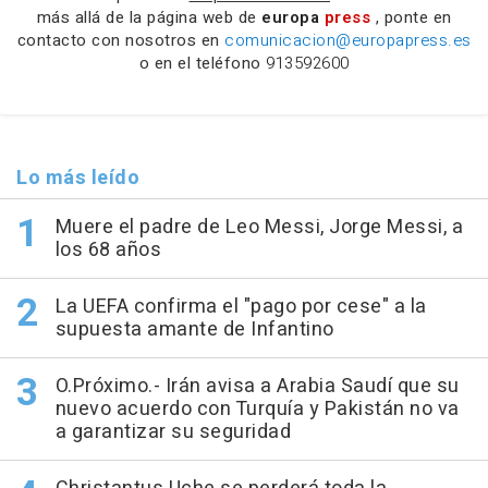
más allá de la página web de
europa
press
, ponte en
contacto con nosotros en
comunicacion@europapress.es
o en el teléfono
913592600
Lo más leído
Muere el padre de Leo Messi, Jorge Messi, a
los 68 años
La UEFA confirma el "pago por cese" a la
supuesta amante de Infantino
O.Próximo.- Irán avisa a Arabia Saudí que su
nuevo acuerdo con Turquía y Pakistán no va
a garantizar su seguridad