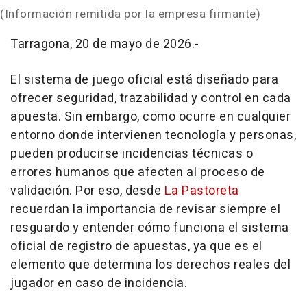
(Información remitida por la empresa firmante)
Tarragona, 20 de mayo de 2026.-
El sistema de juego oficial está diseñado para
ofrecer seguridad, trazabilidad y control en cada
apuesta. Sin embargo, como ocurre en cualquier
entorno donde intervienen tecnología y personas,
pueden producirse incidencias técnicas o
errores humanos que afecten al proceso de
validación. Por eso, desde
La Pastoreta
recuerdan la importancia de revisar siempre el
resguardo y entender cómo funciona el sistema
oficial de registro de apuestas, ya que es el
elemento que determina los derechos reales del
jugador en caso de incidencia.