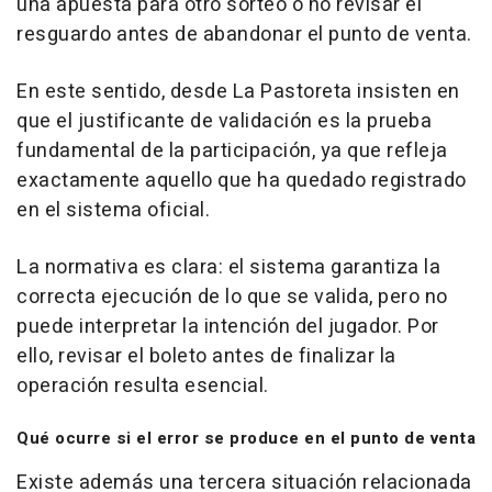
una apuesta para otro sorteo o no revisar el
resguardo antes de abandonar el punto de venta.
En este sentido, desde La Pastoreta insisten en
que el justificante de validación es la prueba
fundamental de la participación, ya que refleja
exactamente aquello que ha quedado registrado
en el sistema oficial.
La normativa es clara: el sistema garantiza la
correcta ejecución de lo que se valida, pero no
puede interpretar la intención del jugador. Por
ello, revisar el boleto antes de finalizar la
operación resulta esencial.
Qué ocurre si el error se produce en el punto de venta
Existe además una tercera situación relacionada