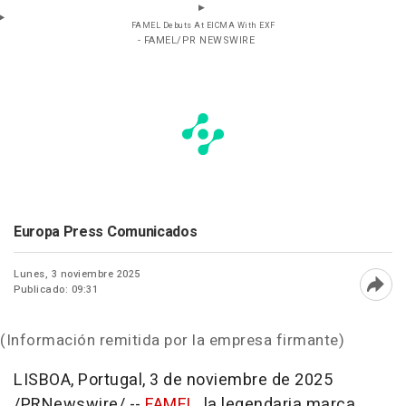
FAMEL Debuts At EICMA With EXF
- FAMEL/PR NEWSWIRE
Europa Press Comunicados
Lunes, 3 noviembre 2025
Publicado: 09:31
Abri
(Información remitida por la empresa firmante)
LISBOA, Portugal
,
3 de noviembre de 2025
/PRNewswire/ --
FAMEL
, la legendaria marca