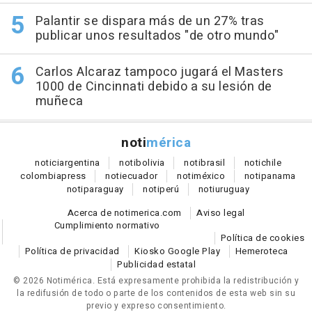
Palantir se dispara más de un 27% tras
publicar unos resultados "de otro mundo"
Carlos Alcaraz tampoco jugará el Masters
1000 de Cincinnati debido a su lesión de
muñeca
noti
mérica
notici
argentina
noti
bolivia
noti
brasil
noti
chile
colombia
press
noti
ecuador
noti
méxico
noti
panama
noti
paraguay
noti
perú
noti
uruguay
Acerca de notimerica.com
Aviso legal
Cumplimiento normativo
Política de cookies
Política de privacidad
Kiosko Google Play
Hemeroteca
Publicidad estatal
© 2026 Notimérica.
Está expresamente prohibida la redistribución y
la redifusión de todo o parte de los contenidos de esta web sin su
previo y expreso consentimiento.