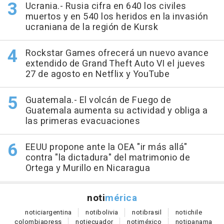
Ucrania.- Rusia cifra en 640 los civiles
muertos y en 540 los heridos en la invasión
ucraniana de la región de Kursk
Rockstar Games ofrecerá un nuevo avance
extendido de Grand Theft Auto VI el jueves
27 de agosto en Netflix y YouTube
Guatemala.- El volcán de Fuego de
Guatemala aumenta su actividad y obliga a
las primeras evacuaciones
EEUU propone ante la OEA "ir más allá"
contra "la dictadura" del matrimonio de
Ortega y Murillo en Nicaragua
noti
mérica
notici
argentina
noti
bolivia
noti
brasil
noti
chile
colombia
press
noti
ecuador
noti
méxico
noti
panama