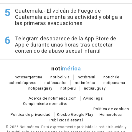
Guatemala.- El volcán de Fuego de
Guatemala aumenta su actividad y obliga a
las primeras evacuaciones
Telegram desaparece de la App Store de
Apple durante unas horas tras detectar
contenido de abuso sexual infantil
noti
mérica
notici
argentina
noti
bolivia
noti
brasil
noti
chile
colombia
press
noti
ecuador
noti
méxico
noti
panama
noti
paraguay
noti
perú
noti
uruguay
Acerca de notimerica.com
Aviso legal
Cumplimiento normativo
Política de cookies
Política de privacidad
Kiosko Google Play
Hemeroteca
Publicidad estatal
© 2026 Notimérica.
Está expresamente prohibida la redistribución y