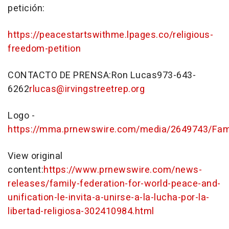
petición:
https://peacestartswithme.lpages.co/religious-
freedom-petition
CONTACTO DE PRENSA:
Ron Lucas
973-643-
6262
rlucas@irvingstreetrep.org
Logo -
https://mma.prnewswire.com/media/2649743/Fami
View original
content:
https://www.prnewswire.com/news-
releases/family-federation-for-world-peace-and-
unification-le-invita-a-unirse-a-la-lucha-por-la-
libertad-religiosa-302410984.html