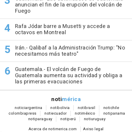
anuncian el fin de la erupción del volcán de
Fuego
Rafa Jódar barre a Musetti y accede a
octavos en Montreal
Irán.- Qalibaf a la Administración Trump: "No
necesitamos más teatro"
Guatemala.- El volcán de Fuego de
Guatemala aumenta su actividad y obliga a
las primeras evacuaciones
noti
mérica
notici
argentina
noti
bolivia
noti
brasil
noti
chile
colombia
press
noti
ecuador
noti
méxico
noti
panama
noti
paraguay
noti
perú
noti
uruguay
Acerca de notimerica.com
Aviso legal