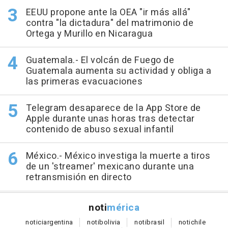
EEUU propone ante la OEA "ir más allá"
contra "la dictadura" del matrimonio de
Ortega y Murillo en Nicaragua
Guatemala.- El volcán de Fuego de
Guatemala aumenta su actividad y obliga a
las primeras evacuaciones
Telegram desaparece de la App Store de
Apple durante unas horas tras detectar
contenido de abuso sexual infantil
México.- México investiga la muerte a tiros
de un 'streamer' mexicano durante una
retransmisión en directo
noti
mérica
notici
argentina
noti
bolivia
noti
brasil
noti
chile