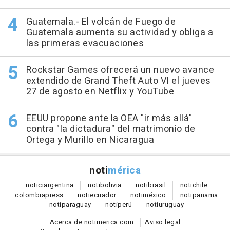
Guatemala.- El volcán de Fuego de
Guatemala aumenta su actividad y obliga a
las primeras evacuaciones
Rockstar Games ofrecerá un nuevo avance
extendido de Grand Theft Auto VI el jueves
27 de agosto en Netflix y YouTube
EEUU propone ante la OEA "ir más allá"
contra "la dictadura" del matrimonio de
Ortega y Murillo en Nicaragua
noti
mérica
notici
argentina
noti
bolivia
noti
brasil
noti
chile
colombia
press
noti
ecuador
noti
méxico
noti
panama
noti
paraguay
noti
perú
noti
uruguay
Acerca de notimerica.com
Aviso legal