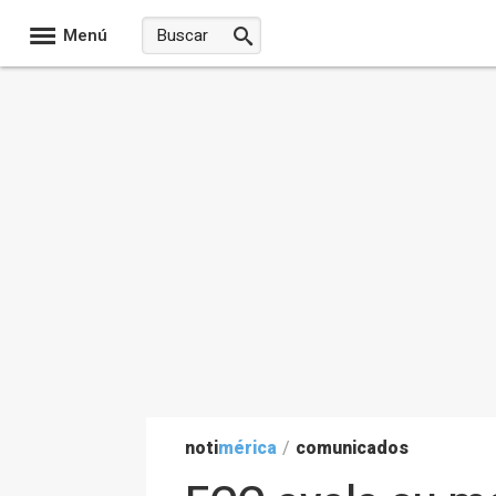
Menú
noti
mérica
/
comunicados