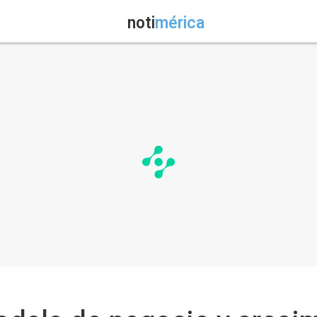
noti
mérica