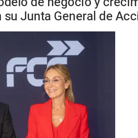
odelo de negocio y creci
n su Junta General de Acc