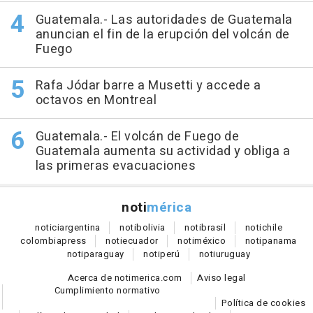
Guatemala.- Las autoridades de Guatemala
anuncian el fin de la erupción del volcán de
Fuego
Rafa Jódar barre a Musetti y accede a
octavos en Montreal
Guatemala.- El volcán de Fuego de
Guatemala aumenta su actividad y obliga a
las primeras evacuaciones
noti
mérica
notici
argentina
noti
bolivia
noti
brasil
noti
chile
colombia
press
noti
ecuador
noti
méxico
noti
panama
noti
paraguay
noti
perú
noti
uruguay
Acerca de notimerica.com
Aviso legal
Cumplimiento normativo
Política de cookies